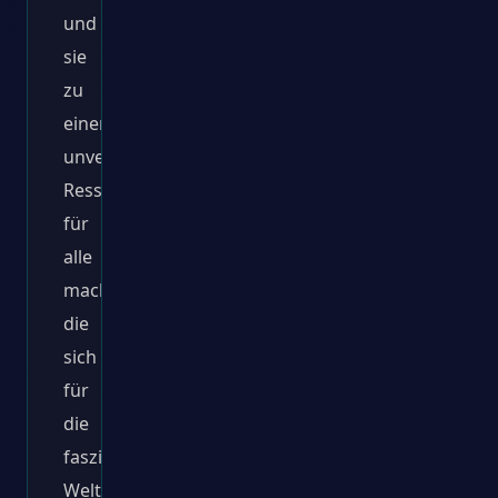
und
sie
zu
einer
unverzichtbaren
Ressource
für
alle
machen,
die
sich
für
die
faszinierende
Welt