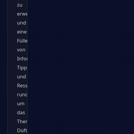
zu
erweitern
und
eine
Fülle
von
Informationen,
Tipps
und
Ressourcen
rund
um
das
Thema
Düfte