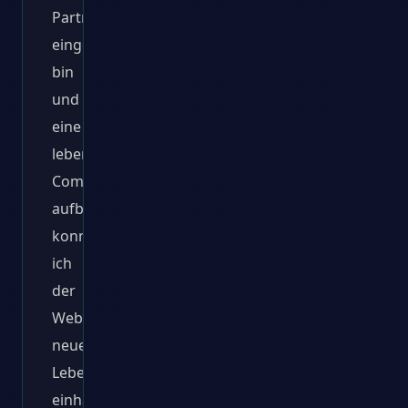
Partnerschaften
eingegangen
bin
und
eine
lebendige
Community
aufbaute,
konnte
ich
der
Website
neues
Leben
einhauchen