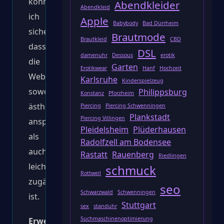
konnte
Abendkleider
Abendkleid
ich
Apple
Babybody
Bad Dürrheim
sicherstellen,
Brautmode
Brautkleid
CBD
dass
DSL
damenuhr
Dessous
erotik
die
Garten
Erotikwear
Hanf
Hochzeit
Website
Karlsruhe
Kinderspielzeug
sowohl
Philippsburg
Konstanz
Pforzheim
ästhetisch
Piercing
Piercing Schwenningen
Plankstadt
Piercing Villingen
ansprechend
Pleidelsheim
Plüderhausen
als
Radolfzell am Bodensee
auch
Rastatt
Rauenberg
Riedlingen
leicht
schmuck
Rottweil
zugänglich
seo
Schwarzwald
Schwenningen
ist.
Stuttgart
sex
standuhr
Suchmaschinenoptimierung
Erweiterte