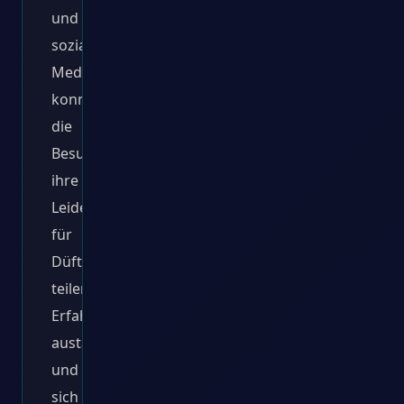
und
sozialen
Medien
konnten
die
Besucher
ihre
Leidenschaft
für
Düfte
teilen,
Erfahrungen
austauschen
und
sich