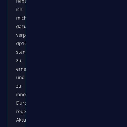
habe
ich
mich
dazu
verpflichtet,
dp10.de
ständig
zu
erneuern
und
zu
innovieren.
Durch
regelmäßige
Aktualisierungen,