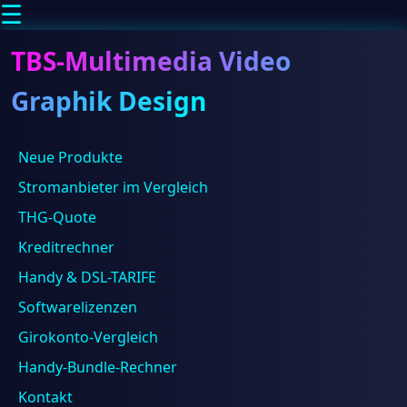
☰
TBS-Multimedia Video
Graphik Design
Neue Produkte
Stromanbieter im Vergleich
THG-Quote
Home
/
Suchen
Kreditrechner
Blog
/
Suchen
Überarbeitung
Handy & DSL-TARIFE
und
Modernisierung
Softwarelizenzen
von
Beliebt
Girokonto-Vergleich
DP10.de
Handy-Bundle-Rechner
Kontakt