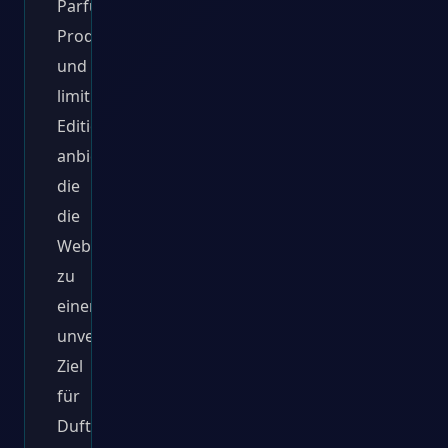
Parfümeuren,
Produktvorstellungen
und
limitierte
Editionen
anbieten,
die
die
Website
zu
einem
unverzichtbaren
Ziel
für
Duftenthusiasten