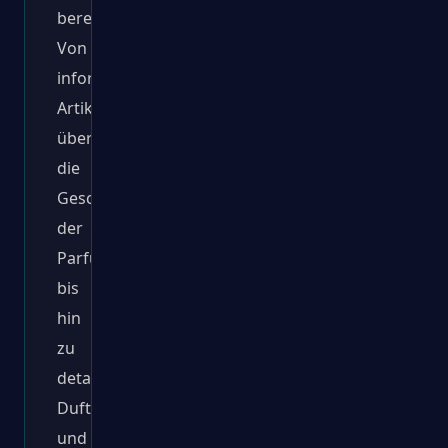
bereitzustellen.
Von
informativen
Artikeln
über
die
Geschichte
der
Parfumherstellung
bis
hin
zu
detaillierten
Duftbeschreibungen
und