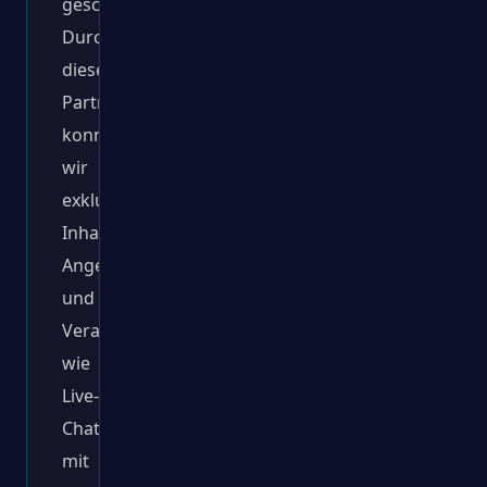
geschlossen.
Durch
diese
Partnerschaften
konnten
wir
exklusive
Inhalte,
Angebote
und
Veranstaltungen
wie
Live-
Chats
mit