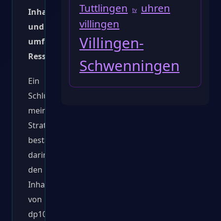
Tuttlingen
uhren
tv
Inhalte
villingen
und
Villingen-
umfassende
Ressourcen
Schwenningen
Ein
Schlüsselteil
meiner
Strategie
bestand
darin,
den
Inhalt
von
dp10.de