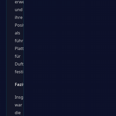
erweitern
und
ihre
Position
als
führende
Plattform
für
Duftliebhaber
festigen.
Fazit
Insgesamt
war
die