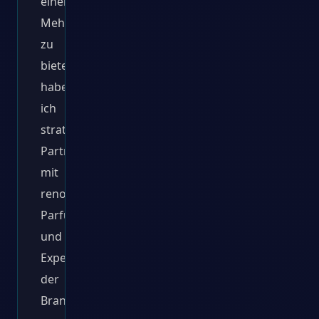
einen
Mehrwert
zu
bieten,
habe
ich
strategische
Partnerschaften
mit
renommierten
Parfummarken
und
Experten
der
Branche