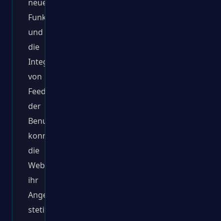
neue
Funktionen
und
die
Integration
von
Feedback
der
Benutzer
konnte
die
Website
ihr
Angebot
stetig