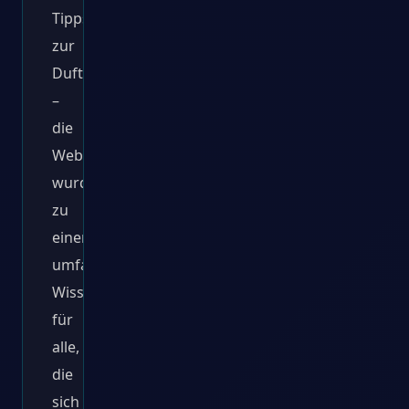
Tipps
zur
Duftauswahl
–
die
Website
wurde
zu
einer
umfassenden
Wissensquelle
für
alle,
die
sich