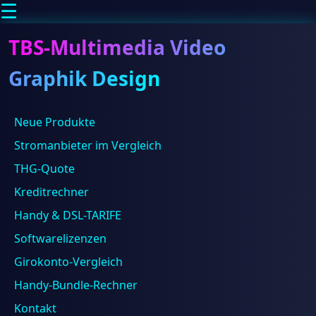
☰
TBS-Multimedia Video
Graphik Design
Neue Produkte
Suchen
Suchen
Stromanbieter im Vergleich
Beliebt
THG-Quote
Abendkleider
Apple
Kreditrechner
Abendkleid
Babybody
Brautmode
Bad Dürrheim
Brautkleid
CBD
damenuhr
Handy & DSL-TARIFE
DSL
Garten
Dessous
erotik
Erotikwear
Hanf
Hochzeit
Softwarelizenzen
Karlsruhe
Abendkleider-
Kinderspielzeug
Konstanz
Pforzheim
Girokonto-Vergleich
Brautmode.de
Philippsburg
Piercing
Piercing Schwenningen
und
Handy-Bundle-Rechner
Plankstadt
Pleidelsheim
Piercing Villingen
die
Toni
Plüderhausen
Radolfzell am Bodensee
Kontakt
Bad-
15/12/2021
Bernd