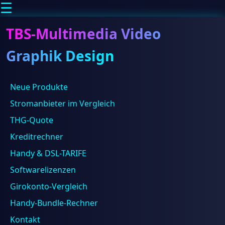
☰
TBS-Multimedia Video
Graphik Design
Neue Produkte
Suchen
Suchen
Stromanbieter im Vergleich
Beliebt
THG-Quote
Kreditrechner
Handy & DSL-TARIFE
Softwarelizenzen
Uhren4.me
Girokonto-Vergleich
im
neuen
Handy-Bundle-Rechner
Look:
Toni
Kontakt
Einladend
18/05/2024
Bernd