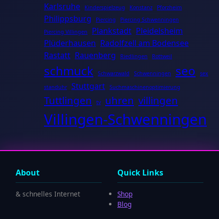
Karlsruhe
Kinderspielzeug
Konstanz
Pforzheim
Philippsburg
Piercing
Piercing Schwenningen
Plankstadt
Pleidelsheim
Piercing Villingen
Plüderhausen
Radolfzell am Bodensee
Rastatt
Rauenberg
Riedlingen
Rottweil
schmuck
seo
Schwarzwald
Schwenningen
sex
Stuttgart
standuhr
Suchmaschinenoptimierung
Tuttlingen
uhren
villingen
tv
Villingen-Schwenningen
About
Quick Links
& schnelles Internet
Shop
Blog