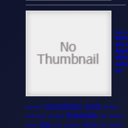
Abendkleider
Apple
Abendkleid
Babybody
Brautmode
Bad Dürrheim
Brautkleid
CBD
damenuhr
DSL
Garten
Dessous
erotik
Erotikwear
Hanf
Hochzeit