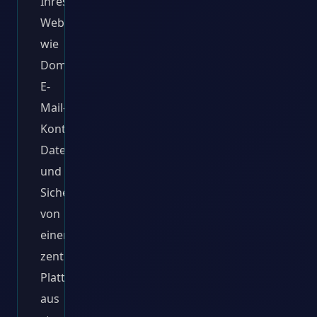
Ihres
Webhostings,
wie
Domains,
E-
Mail-
Konten,
Datenbanken
und
Sicherheitseinstellungen,
von
einer
zentralen
Plattform
aus