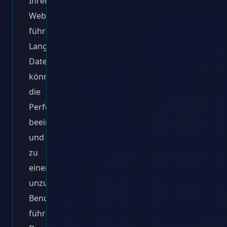
Ihrer
Website
führen.
Langsame
Datenbankabfragen
können
die
Performance
beeinträchtigen
und
zu
einer
unzureichenden
Benutzererfahrung
führen.