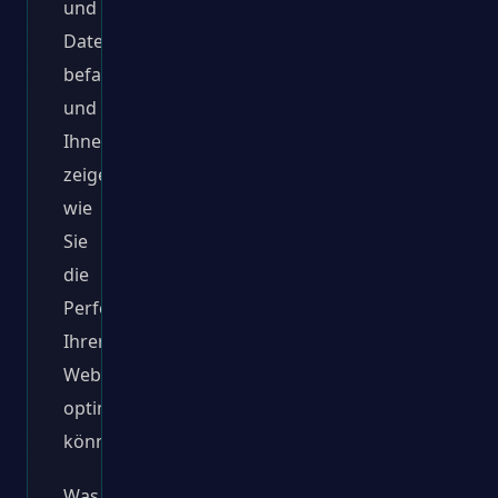
und
Datenbankoptimierung
befassen
und
Ihnen
zeigen,
wie
Sie
die
Performance
Ihrer
Website
optimieren
können.
Was