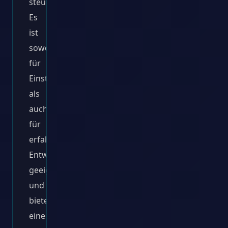
steuern.
Es
ist
sowohl
für
Einsteiger
als
auch
für
erfahrene
Entwickler
geeignet
und
bietet
eine