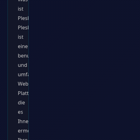
ist
Plesk?
Plesk
ist
eine
benutzerfreundliche
und
umfassende
Webhosting-
Plattform,
die
es
Ihnen
ermöglicht,