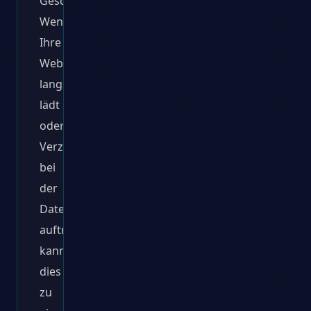
Geschäfts.
Wenn
Ihre
Website
langsam
lädt
oder
Verzögerungen
bei
der
Datenbankabfrage
auftreten,
kann
dies
zu