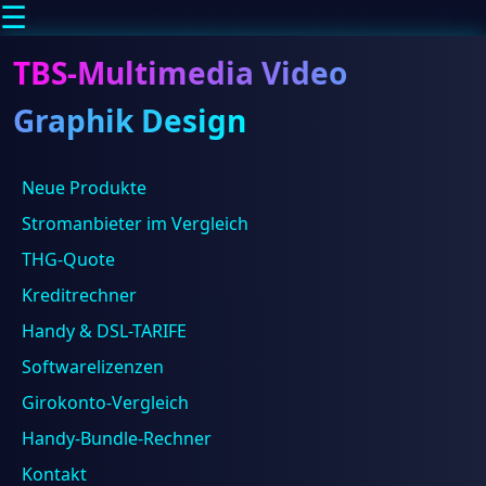
☰
TBS-Multimedia Video
Graphik Design
Neue Produkte
Stromanbieter im Vergleich
THG-Quote
Home
/
Suchen
Kreditrechner
Blog
/
Suchen
Plesk und
Handy & DSL-TARIFE
Datenbankoptimierung:
Wie Sie
Softwarelizenzen
Ihre…
Beliebt
Girokonto-Vergleich
Handy-Bundle-Rechner
Kontakt
Allgemein