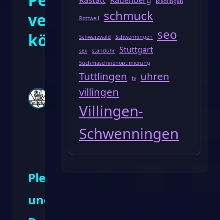
Rastatt
Rauenberg
Riedlingen
schmuck
verbessern
Rottweil
seo
können
Schwarzwald
Schwenningen
Stuttgart
sex
standuhr
Toni
Suchmaschinenoptimierung
Tuttlingen
uhren
Bernd
tv
Schlack
villingen
Juli 20,
Villingen-
2023 ·
3
Min. Lesezeit
·
0
Schwenningen
Kommentare
Plesk
und