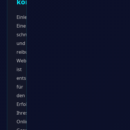
können
Einleitung:
Eine
schnelle
und
reibungslose
Website
ist
entscheidend
für
den
Erfolg
Ihres
Online-