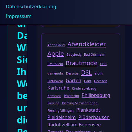
Datenschutzerklärung
Plesk
Impressum
und
Datenbankoptimierung:
Abendkleider
Wie
Abendkleid
Apple
Babybody
Bad Dürrheim
Sie
Brautmode
Brautkleid
CBD
Ihre
DSL
damenuhr
Dessous
erotik
Website
Garten
Erotikwear
Hanf
Hochzeit
Karlsruhe
Kinderspielzeug
beschleunigen
Philippsburg
Konstanz
Pforzheim
Piercing
Piercing Schwenningen
und
Plankstadt
Piercing Villingen
die
Pleidelsheim
Plüderhausen
Radolfzell am Bodensee
Performance