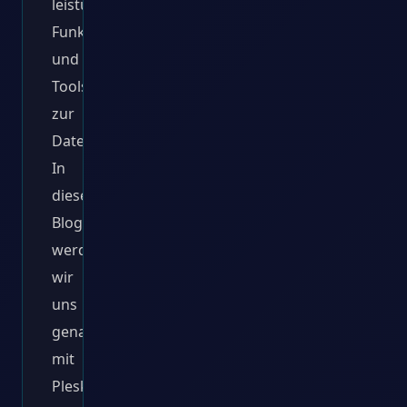
leistungsstarke
Funktionen
und
Tools
zur
Datenbankoptimierung.
In
diesem
Blogbeitrag
werden
wir
uns
genauer
mit
Plesk