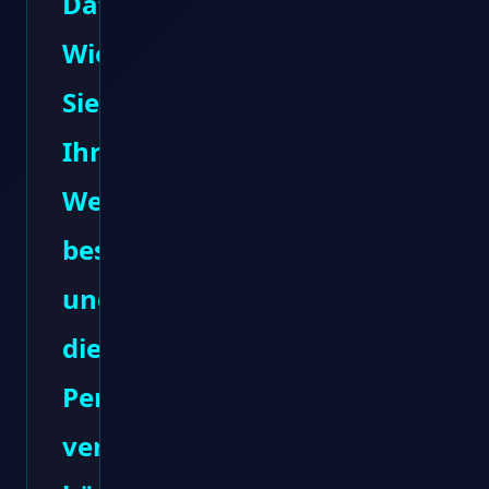
Datenbankoptimierung:
Wie
Sie
Ihre
Website
beschleunigen
und
die
Performance
verbessern