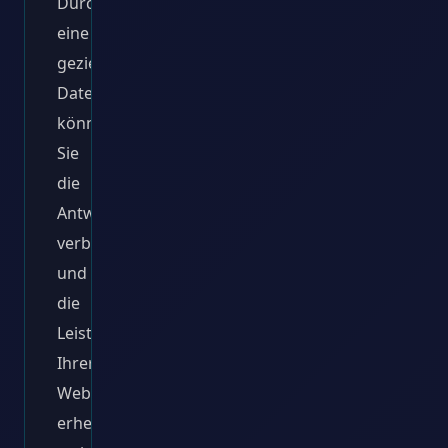
Durch
eine
gezielte
Datenbankoptimierung
können
Sie
die
Antwortzeiten
verbessern
und
die
Leistung
Ihrer
Website
erheblich