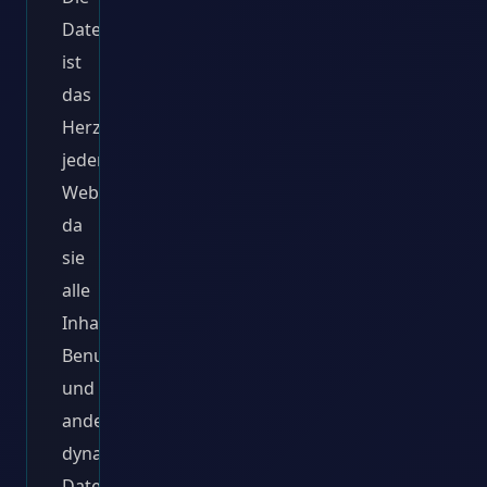
Datenbank
ist
das
Herzstück
jeder
Website,
da
sie
alle
Inhalte,
Benutzerinformationen
und
andere
dynamische
Daten