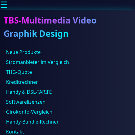
☰
TBS-Multimedia Video
Graphik Design
Neue Produkte
Suchen
Suchen
Stromanbieter im Vergleich
Beliebt
THG-Quote
Abendkleider
Apple
Kreditrechner
Abendkleid
Babybody
Brautmode
Bad Dürrheim
Brautkleid
CBD
damenuhr
Handy & DSL-TARIFE
DSL
Garten
Dessous
erotik
Erotikwear
Hanf
Hochzeit
Softwarelizenzen
Karlsruhe
VMWARE
Kinderspielzeug
Konstanz
Pforzheim
Girokonto-Vergleich
(Broadcom)
Philippsburg
Piercing
Piercing Schwenningen
–
Handy-Bundle-Rechner
Plankstadt
Pleidelsheim
Piercing Villingen
Alternative
Toni
Plüderhausen
Radolfzell am Bodensee
Kontakt
gibt
15/04/2025
Bernd