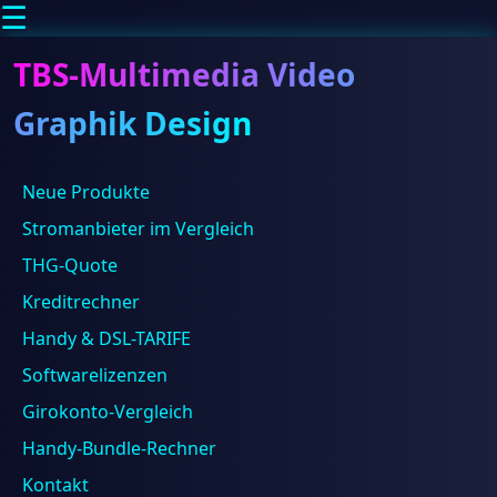
☰
TBS-Multimedia Video
Graphik Design
Neue Produkte
Suchen
Suchen
Stromanbieter im Vergleich
Beliebt
THG-Quote
Abendkleider
Apple
Kreditrechner
Abendkleid
Babybody
Brautmode
Bad Dürrheim
Brautkleid
CBD
damenuh
Handy & DSL-TARIFE
DSL
Garten
Dessous
erotik
Erotikwear
Hanf
Hochzeit
Softwarelizenzen
Karlsruhe
Schnelles
Kinderspielzeug
Konstanz
Pforzheim
Girokonto-Vergleich
Internet
Philippsburg
Piercing
Piercing Schwenningen
mit
Handy-Bundle-Rechner
Plankstadt
Pleidelsheim
Piercing Villingen
bis
Toni
Plüderhausen
Radolfzell am Bodensee
Kontakt
zu
24/03/2023
Bernd