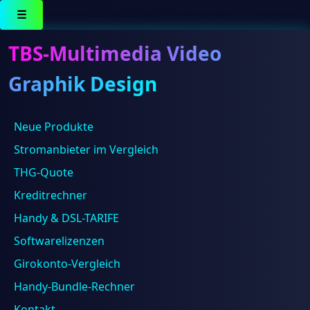
☰
TBS-Multimedia Video
Graphik Design
TP-Link
Neue Produkte
Stromanbieter im Vergleich
Ergebnisse 1 – 16 von 6119 werden angezeigt
THG-Quote
Kreditrechner
Handy & DSL-TARIFE
Softwarelizenzen
Girokonto-Vergleich
Handy-Bundle-Rechner
Kontakt
TP-Link 24 Port TP-Link TL-SG1024 Gigabit Rackmount