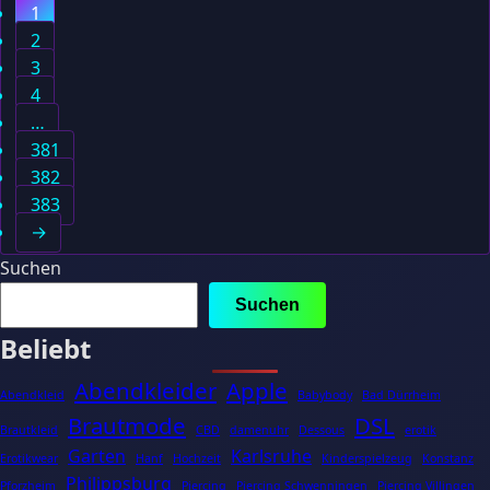
1
2
3
4
…
381
382
383
→
Suchen
Suchen
Beliebt
Abendkleider
Apple
Abendkleid
Babybody
Bad Dürrheim
Brautmode
DSL
Brautkleid
CBD
damenuhr
Dessous
erotik
Garten
Karlsruhe
Erotikwear
Hanf
Hochzeit
Kinderspielzeug
Konstanz
Philippsburg
Pforzheim
Piercing
Piercing Schwenningen
Piercing Villingen