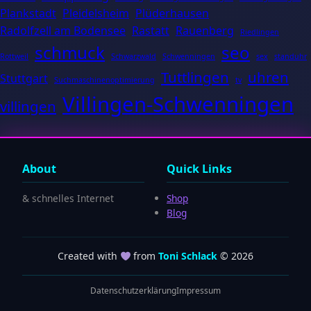
Plankstadt
Pleidelsheim
Plüderhausen
Radolfzell am Bodensee
Rastatt
Rauenberg
Riedlingen
schmuck
seo
Rottweil
Schwarzwald
Schwenningen
sex
standuhr
Tuttlingen
uhren
Stuttgart
Suchmaschinenoptimierung
tv
Villingen-Schwenningen
villingen
About
Quick Links
& schnelles Internet
Shop
Blog
Created with
from
Toni Schlack
© 2026
Datenschutzerklärung
Impressum