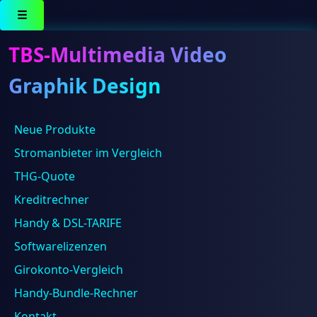
☰
TBS-Multimedia Video
Graphik Design
Lieferzeit: 5-10 Werktage
Neue Produkte
Stromanbieter im Vergleich
Alle 8 Ergebnisse werden angezeigt
THG-Quote
Kreditrechner
Handy & DSL-TARIFE
Softwarelizenzen
Girokonto-Vergleich
Handy-Bundle-Rechner
Kontakt
Fitness Girl & Boy