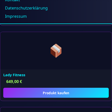
649,00
€
Datenschutzerklärung
Impressum
Produkt kaufen
Lady Fitness
649,00
€
Produkt kaufen