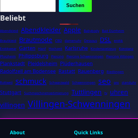
Suchen
Beliebt
Abendkleider
Apple
Abendkleid
Babybody
Bad Dürrheim
Brautmode
DSL
Brautkleid
CBD
damenuhr
Dessous
erotik
Garten
Karlsruhe
Erotikwear
Hanf
Hochzeit
Kinderspielzeug
Konstanz
Philippsburg
Pforzheim
Piercing
Piercing Schwenningen
Piercing Villingen
Plankstadt
Pleidelsheim
Plüderhausen
Radolfzell am Bodensee
Rastatt
Rauenberg
Riedlingen
schmuck
seo
Rottweil
Schwarzwald
Schwenningen
sex
standuhr
Tuttlingen
uhren
Stuttgart
Suchmaschinenoptimierung
tv
Villingen-Schwenningen
villingen
About
Quick Links