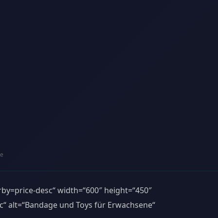
e
rby=price-desc“ width=“600″ height=“450″
c“ alt=“Bandage und Toys für Erwachsene“