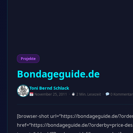
Projekte
Bondageguide.de
Toni Bernd Schlack
November 25, 2011 ·
2 Min. Lesezeit ·
0 Kommentar
[browser-shot url=“https://bondageguide.de/?orde
href=“https://bondageguide.de/?orderby=price-des