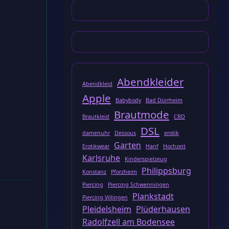
Abendkleider
Abendkleid
Apple
Babybody
Bad Dürrheim
Brautmode
Brautkleid
CBD
DSL
damenuhr
Dessous
erotik
Garten
Erotikwear
Hanf
Hochzeit
Karlsruhe
Kinderspielzeug
Philippsburg
Konstanz
Pforzheim
Piercing
Piercing Schwenningen
Plankstadt
Piercing Villingen
Pleidelsheim
Plüderhausen
Radolfzell am Bodensee