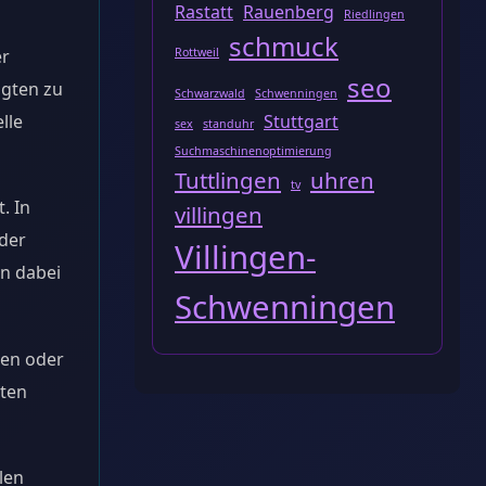
Rastatt
Rauenberg
Riedlingen
schmuck
Rottweil
er
seo
igten zu
Schwarzwald
Schwenningen
Stuttgart
lle
sex
standuhr
Suchmaschinenoptimierung
Tuttlingen
uhren
tv
. In
villingen
der
Villingen-
n dabei
Schwenningen
ren oder
lten
len