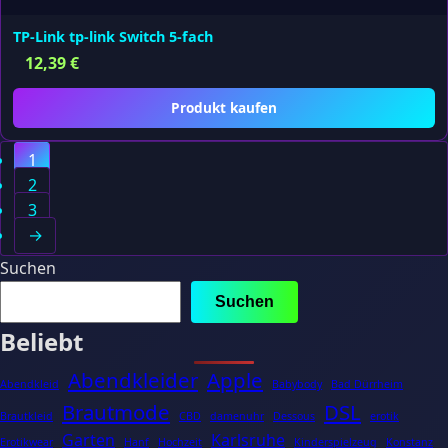
TP-Link tp-link Switch 5-fach
12,39
€
Produkt kaufen
1
2
3
→
Suchen
Suchen
Beliebt
Abendkleider
Apple
Abendkleid
Babybody
Bad Dürrheim
Brautmode
DSL
Brautkleid
CBD
damenuhr
Dessous
erotik
Garten
Karlsruhe
Erotikwear
Hanf
Hochzeit
Kinderspielzeug
Konstanz