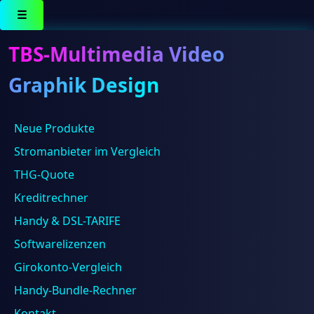
☰
TBS-Multimedia Video
Graphik Design
Büroshop24 DE
Neue Produkte
Stromanbieter im Vergleich
Ergebnisse 1 – 16 von 40 werden angezeigt
THG-Quote
Kreditrechner
Handy & DSL-TARIFE
Softwarelizenzen
Girokonto-Vergleich
Handy-Bundle-Rechner
Kontakt
TP-Link tp-link Media Converter