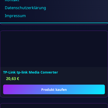
34,18
€
Datenschutzerklärung
Impressum
Produkt kaufen
TP-Link tp-link Media Converter
20,63
€
Produkt kaufen