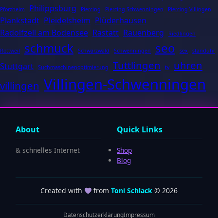
Philippsburg
Pforzheim
Piercing
Piercing Schwenningen
Piercing Villingen
Plankstadt
Pleidelsheim
Plüderhausen
Radolfzell am Bodensee
Rastatt
Rauenberg
Riedlingen
schmuck
seo
Rottweil
Schwarzwald
Schwenningen
sex
standuhr
Tuttlingen
uhren
Stuttgart
Suchmaschinenoptimierung
tv
Villingen-Schwenningen
villingen
About
Quick Links
& schnelles Internet
Shop
Blog
Created with
from
Toni Schlack
© 2026
Datenschutzerklärung
Impressum