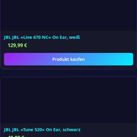
JBL JBL »Live 670 NC« On Ear, weiß
129,99
€
Produkt kaufen
JBL JBL »Tune 520« On Ear, schwarz