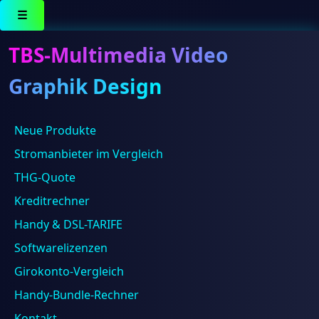
☰
TBS-Multimedia Video
Graphik Design
Neue Produkte
Ergebnisse 1 – 16 von 26 werden angezeigt
Stromanbieter im Vergleich
THG-Quote
Kreditrechner
Handy & DSL-TARIFE
Softwarelizenzen
Girokonto-Vergleich
JBL JBL »Charge 5«, tragbarer wasserdichter Lautsprecher
Handy-Bundle-Rechner
mit Powerbank
179,99
€
Kontakt