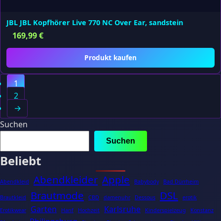
JBL JBL Kopfhörer Live 770 NC Over Ear, sandstein
169,99
€
Produkt kaufen
1
2
→
Suchen
Suchen
Beliebt
Abendkleider
Apple
Abendkleid
Babybody
Bad Dürrheim
Brautmode
DSL
Brautkleid
CBD
damenuhr
Dessous
erotik
Garten
Karlsruhe
Erotikwear
Hanf
Hochzeit
Kinderspielzeug
Konstanz