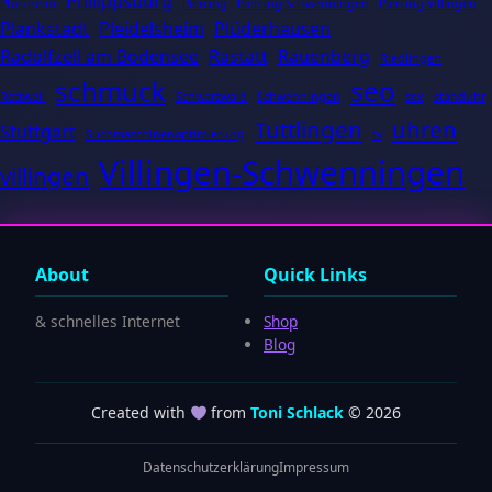
Philippsburg
Pforzheim
Piercing
Piercing Schwenningen
Piercing Villingen
Plankstadt
Pleidelsheim
Plüderhausen
Radolfzell am Bodensee
Rastatt
Rauenberg
Riedlingen
schmuck
seo
Rottweil
Schwarzwald
Schwenningen
sex
standuhr
Tuttlingen
uhren
Stuttgart
Suchmaschinenoptimierung
tv
Villingen-Schwenningen
villingen
About
Quick Links
& schnelles Internet
Shop
Blog
Created with
from
Toni Schlack
© 2026
Datenschutzerklärung
Impressum