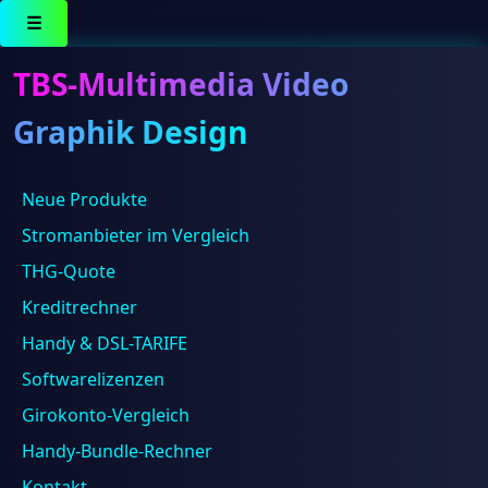
☰
TBS-Multimedia Video
Graphik Design
Neue Produkte
Ergebnisse 1 – 16 von 118 werden angezeigt
Stromanbieter im Vergleich
THG-Quote
Kreditrechner
Handy & DSL-TARIFE
Softwarelizenzen
Girokonto-Vergleich
TP-Link tp-link Media Converter
Handy-Bundle-Rechner
34,18
€
Kontakt