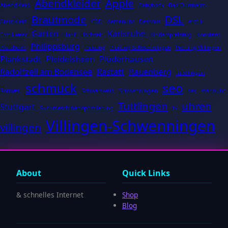
Abendkleider
Apple
Abendkleid
Babybody
Bad Dürrheim
Brautmode
DSL
Brautkleid
CBD
damenuhr
Dessous
erotik
Garten
Karlsruhe
Erotikwear
Hanf
Hochzeit
Kinderspielzeug
Konstanz
Philippsburg
Pforzheim
Piercing
Piercing Schwenningen
Piercing Villingen
Plankstadt
Pleidelsheim
Plüderhausen
Radolfzell am Bodensee
Rastatt
Rauenberg
Riedlingen
schmuck
seo
Rottweil
Schwarzwald
Schwenningen
sex
standuhr
Tuttlingen
uhren
Stuttgart
Suchmaschinenoptimierung
tv
Villingen-Schwenningen
villingen
About
Quick Links
& schnelles Internet
Shop
Blog