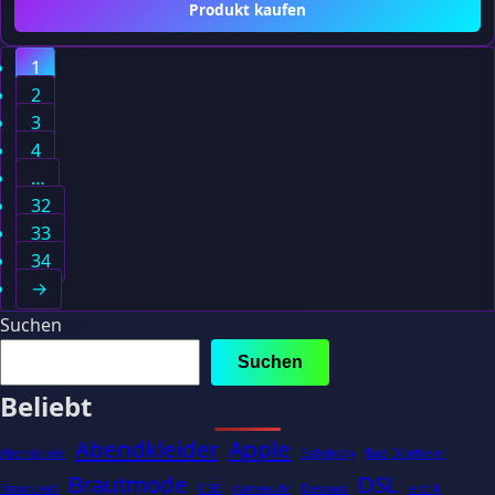
Produkt kaufen
1
2
3
4
…
32
33
34
→
Suchen
Suchen
Beliebt
Abendkleider
Apple
Abendkleid
Babybody
Bad Dürrheim
Brautmode
DSL
Brautkleid
CBD
damenuhr
Dessous
erotik