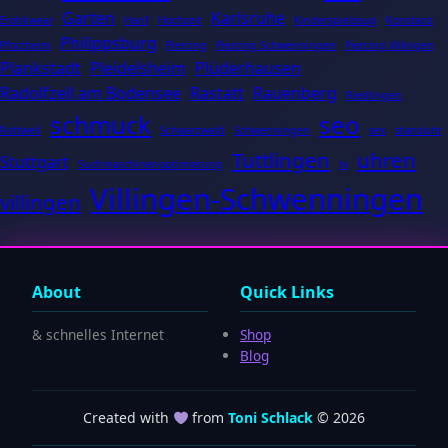
Garten
Karlsruhe
Erotikwear
Hanf
Hochzeit
Kinderspielzeug
Konstanz
Philippsburg
Pforzheim
Piercing
Piercing Schwenningen
Piercing Villingen
Plankstadt
Pleidelsheim
Plüderhausen
Radolfzell am Bodensee
Rastatt
Rauenberg
Riedlingen
schmuck
seo
Rottweil
Schwarzwald
Schwenningen
sex
standuhr
Tuttlingen
uhren
Stuttgart
Suchmaschinenoptimierung
tv
Villingen-Schwenningen
villingen
About
Quick Links
& schnelles Internet
Shop
Blog
Created with
from
Toni Schlack
© 2026