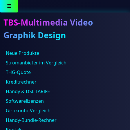
☰
TBS-Multimedia Video
Graphik Design
Neue Produkte
Ergebnisse 1 – 16 von 529 werden angezeigt
Stromanbieter im Vergleich
THG-Quote
Kreditrechner
Handy & DSL-TARIFE
Softwarelizenzen
Girokonto-Vergleich
TP-Link IPCam TP-Link VIGI C300HP-4 Security Outdoor
Handy-Bundle-Rechner
Camera (VIGI C300HP-4)
68,85
€
Kontakt