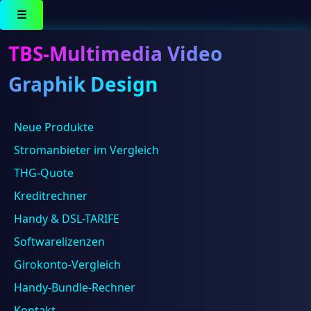
☰
TBS-Multimedia Video
Graphik Design
Neue Produkte
Ergebnisse 1 – 16 von 188 werden angezeigt
Stromanbieter im Vergleich
THG-Quote
Kreditrechner
Handy & DSL-TARIFE
Softwarelizenzen
Girokonto-Vergleich
Behringer Behringer Mikrofon (B-1 Gromembran-
Handy-Bundle-Rechner
Studiomikrofon Niere inkl. Koffer Windschutz), B1 –
Großmembran Kondensatormikrofon
Kontakt