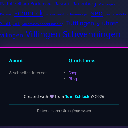
Radolfzell am Bodensee
Rastatt
Rauenberg
Riedlingen
schmuck
seo
Rottweil
Schwarzwald
Schwenningen
sex
standuhr
Tuttlingen
uhren
Stuttgart
Suchmaschinenoptimierung
tv
Villingen-Schwenningen
villingen
About
Quick Links
& schnelles Internet
Shop
Blog
Created with
from
Toni Schlack
© 2026
Datenschutzerklärung
Impressum