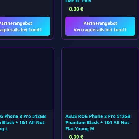
Flat XL Plus
0,00
€
Partnerangebot
Partnerangebot
agdetails bei 1und1
Vertragdetails bei 1und1
G Phone 8 Pro 512GB
ASUS ROG Phone 8 Pro 512GB
Black + 1&1 All-Net-
Phantom Black + 1&1 All-Net-
ng L
Flat Young M
0,00
€