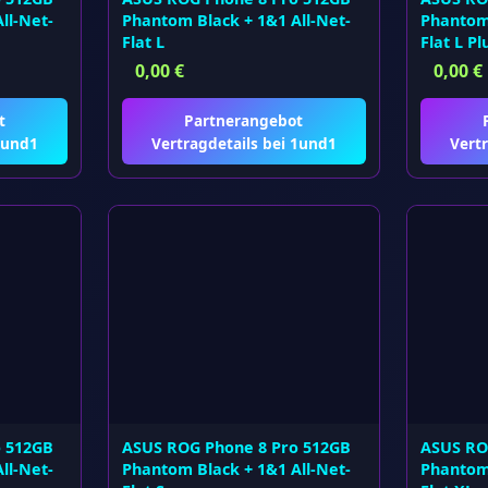
ll-Net-
Phantom Black + 1&1 All-Net-
Phantom 
Flat L
Flat L Pl
0,00
€
0,00
€
t
Partnerangebot
1und1
Vertragdetails bei 1und1
Vertr
o 512GB
ASUS ROG Phone 8 Pro 512GB
ASUS RO
ll-Net-
Phantom Black + 1&1 All-Net-
Phantom 