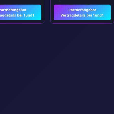
Partnerangebot
Partnerangebot
agdetails bei 1und1
Vertragdetails bei 1und1