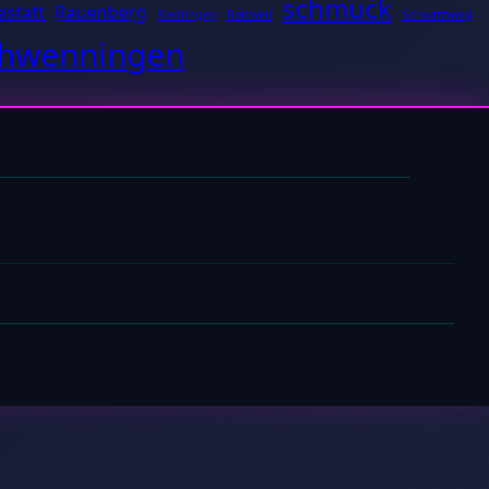
schmuck
astatt
Rauenberg
Riedlingen
Rottweil
Schwarzwald
Schwenningen