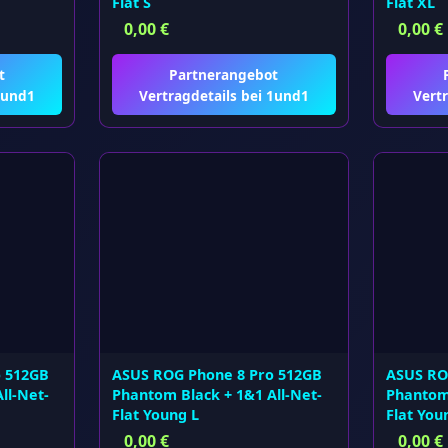
Flat S
Flat XL
0,00
€
0,00
€
t
Partnerangebot
1und1
Vertragdetails bei 1und1
Vertr
o 512GB
ASUS ROG Phone 8 Pro 512GB
ASUS RO
ll-Net-
Phantom Black + 1&1 All-Net-
Phantom 
Flat Young L
Flat You
0,00
€
0,00
€