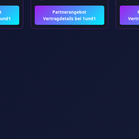
t
Partnerangebot
1und1
Vertragdetails bei 1und1
Vertr