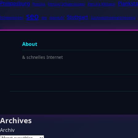
Philippsburg
Planksta
Piercing
Piercing Schwenningen
Piercing Villingen
seo
Stuttgart
Schwenningen
sex
standuhr
Suchmaschinenoptimierung
About
& schnelles Internet
Archives
Archiv