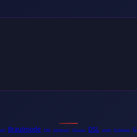
Brautmode
DSL
G
leid
CBD
damenuhr
Dessous
erotik
Erotikwear