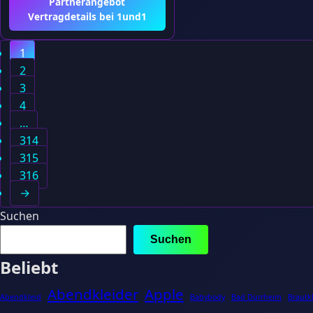
Partnerangebot
Vertragdetails bei 1und1
1
2
3
4
…
314
315
316
→
Suchen
Suchen
Beliebt
Abendkleider
Apple
Abendkleid
Babybody
Bad Dürrheim
Brautk