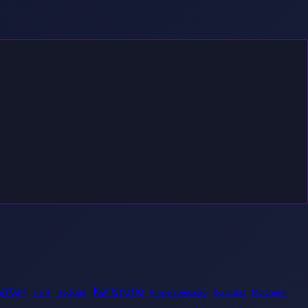
arten
Karlsruhe
Hanf
Hochzeit
Kinderspielzeug
Konstanz
Pforzheim